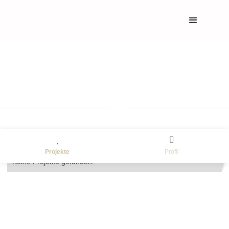
Meine inserierten Projekte


Projekte
Profil
Keine Projekte gefunden.