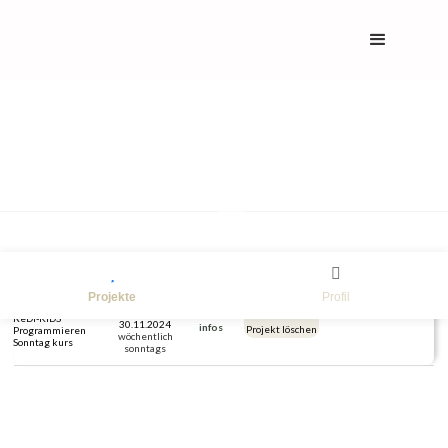
Meine inserierten Projekte


Projekte
Profil
15.9.2024
mehr
ReDI-KIDS
30.11.2024
infos
Programmieren
wöchentlich
Sonntag kurs
sonntags