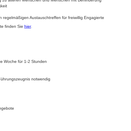
g zu älteren Menschen und Menschen mit Behinderung
keit
 regelmäßigen Austauschtreffen für freiwillig Engagierte
te finden Sie
hier
.
ie Woche für 1-2 Stunden
Führungszeugnis notwendig
angebote