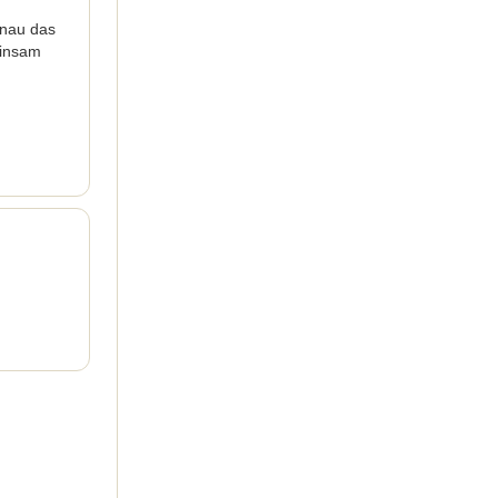
enau das
einsam