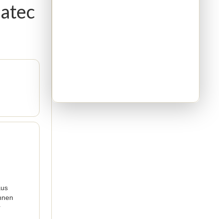
satec
aus
innen
r