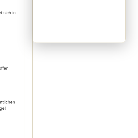
t sich in
offen
mtlichen
ge!