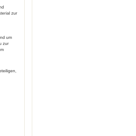
nd
erial zur
und um
u zur
 im
teiligen,